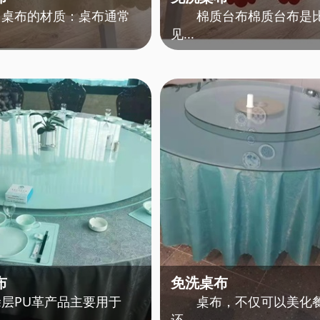
布的材质：桌布通常
棉质台布棉质台布是
见...
布
免洗桌布
PU革产品主要用于
桌布，不仅可以美化
还...