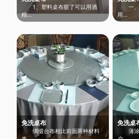
1、塑料桌布脏了可以用酒
一、桌
精...
用...
免洗桌布
免洗桌
绸缎台布相比前面两种材料
薄涂层
来...
户...