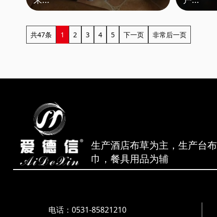
共47条
1
2
3
4
5
下一页
非常后一页
生产酒店布草为主，生产台
巾，餐具用品为辅
电话：0531-85821210