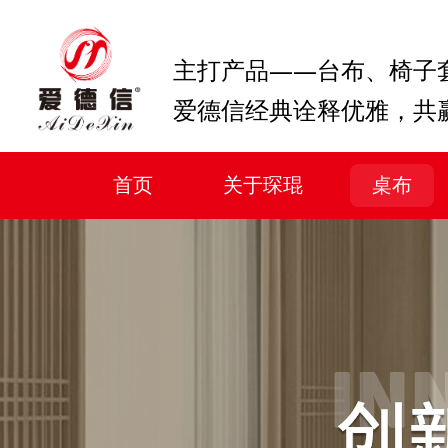
主打产品——台布、椅子
爱德信经典诠释优雅，共
首页
关于琛琨
桌布