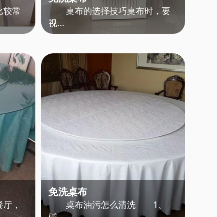
比较常
桌布的选择技巧桌布时，要
视...
免洗桌布
餐厅，
桌布油污怎么清洗 1、
碱...