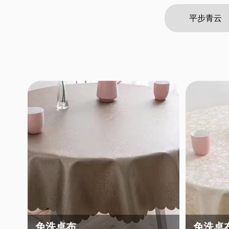
平步青云
免洗桌布
免洗桌