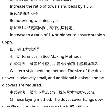
Increase the ratio of towels and beds by 1:3.5.
偏远/送洗周期长
Remote/long washing cycle
增加至1:4或更高比例，确保供应稳定。
Increase to a ratio of 1:4 or higher to ensure stable s
upply.
四、铺床方式差异
4、 Differences in Bed Making Methods
西式铺法 ：被套尺寸较小，需额外配置毛毯和床罩2。
Western style bedding method: The size of the duve
t cover is relatively small, and additional blankets and be
d covers are required.
中式铺法 ：被套下垂35cm，枕芯尺寸为90×60cm。
Chinese laying method: The duvet cover hangs dow
n by 35cm, and the pillow core size is 90 × 60cm.