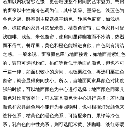
若加以网状窗纱点缀，更会增强整个房间的艺术魅力。书房
的窗帘以中性偏冷色调为佳，其中淡绿、墨绿色、浅蓝色为
各色之冠。卧室则主应选择平稳色、静感色窗帘，如浅棕
色、棕红色的家具可搭配米黄、桔黄色窗帘，白色家具可配
浅咖啡、浅蓝、米色窗帘，使房间显得幽雅而不冷清，热烈
而不俗气。餐厅里，黄色和橙色能增进食欲，白色则有清洁
之感。 一般来说，窗帘颜色应与地面接近，如地面是紫红色
的，窗帘可选择粉红、桃红等近似于地面的颜色，但也不可
千篇一律，如面积较小的房间，地板栗红色，再选用栗红色
窗帘，就会显得房间狭小。所以，当地面同家具颜色对比度
强的时候，可以地面颜色为中心进行选择；地面颜色同家具
颜色对比度较弱时，可以家具颜色为中心进行选择；若地面
颜色和家具颜色均不能作为参照物时，也可根据灯光颜色来
选择色系，桔黄色的暖色光系，可搭配米白、果绿等冷色
系，乳白色的中性光系，则可选配米黄、浅咖啡、淡红等暖